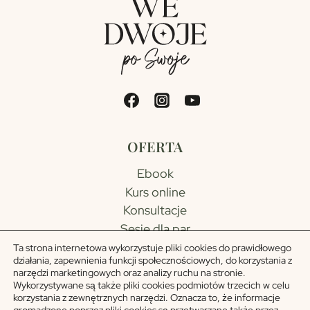
SIĘ SPODZIEWALIŚMY
OFERTA
Ebook
Kurs online
Konsultacje
Sesje dla par
Ta strona internetowa wykorzystuje pliki cookies do prawidłowego
działania, zapewnienia funkcji społecznościowych, do korzystania z
SKLEP
narzędzi marketingowych oraz analizy ruchu na
stronie.
Wykorzystywane są także pliki cookies podmiotów trzecich w celu
Moje konto
korzystania z zewnętrznych narzędzi. Oznacza to, że informacje