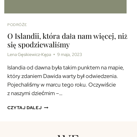
PODRÓŻE
O Islandii, która dała nam więcej, niż
się spodziewaliśmy
Lena Gęsikiewicz-Kępa
9 maja, 2023
Islandia od dawna była takim punktem na mapie,
który zdaniem Dawida warty był odwiedzenia.
Pojechaliśmy w marcu tego roku. Oczywiście
z naszymi dziećmim –…
O ISLANDII,
CZYTAJ DALEJ
KTÓRA DAŁA
NAM
WIĘCEJ,
NIŻ